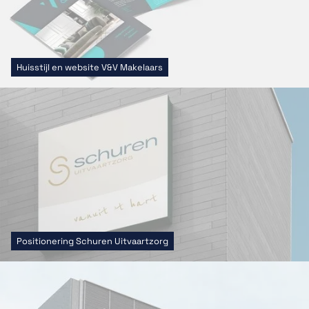
Huisstijl en website V&V Makelaars
Positionering Schuren Uitvaartzorg