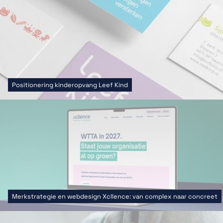
Positionering kinderopvang Leef Kind
Merkstrategie en webdesign Xcllence: van complex naar concreet