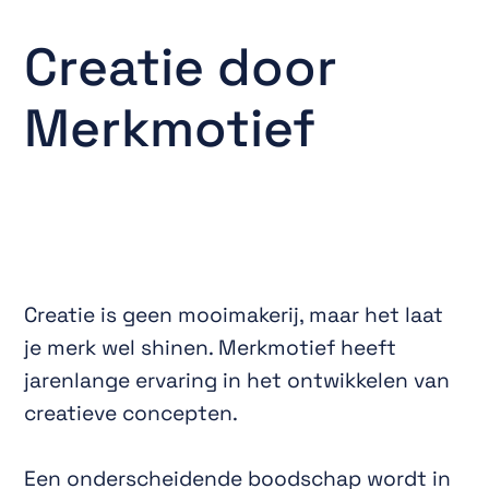
C
r
e
a
t
i
e
d
o
o
r
M
e
r
k
m
o
t
i
e
f
Creatie is geen mooimakerij, maar het laat
je merk wel shinen. Merkmotief heeft
jarenlange ervaring in het ontwikkelen van
creatieve concepten.
Een onderscheidende boodschap wordt in