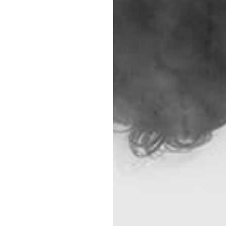
v
e
r