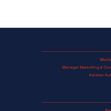
M
e
r
k
m
o
t
i
e
Marli
Manager Marketing & Co
Kersten Hu
Bar