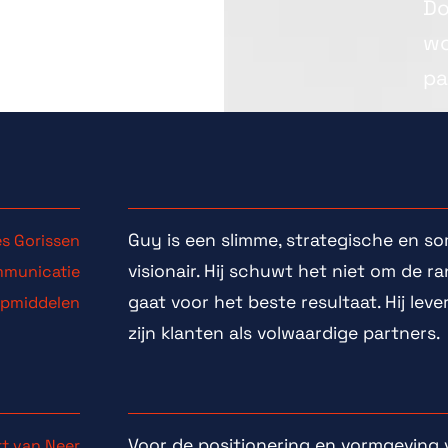
Do
f
wo
pa
Guy is een slimme, strategische en so
es Gorissen
visionair. Hij schuwt het niet om de 
mmunicatie
gaat voor het beste resultaat. Hij lev
lpmiddelen
zijn klanten als volwaardige partners.
Voor de positionering en vormgeving 
t van Neer