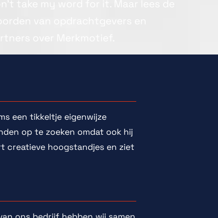
n't take my word for it. Maar lees de
orden van opdrachtgevers en
rtners over Merkmotief.
ms een tikkeltje eigenwijze
randen op te zoeken omdat ook hij
ert creatieve hoogstandjes en ziet
van ons bedrijf hebben wij samen