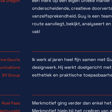
een merk op een eigen unieke manier 
lue Dragon
onderscheidende, creatieve doorvertal
vanzelfsprekendheid. Guy is een teampl
route aanvliegt, bekijkt, analyseert en
vak!
Ik werk al jaren heel fijn samen met 
nne Geurts
designwerk. Hij werkt doelgericht me
unications
esthetiek en praktische toepasbaarhe
Sif Group
Merkmotief ging verder dan enkel het
Roel Paes
Merkmotief hielp bij het creëren van e
Bestuurslid